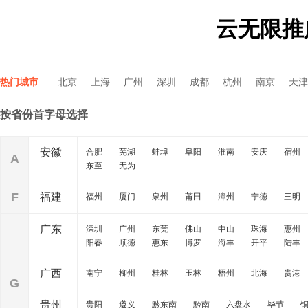
云无限推
热门城市
北京
上海
广州
深圳
成都
杭州
南京
天津
按省份首字母选择
安徽
合肥
芜湖
蚌埠
阜阳
淮南
安庆
宿州
A
东至
无为
F
福建
福州
厦门
泉州
莆田
漳州
宁德
三明
广东
深圳
广州
东莞
佛山
中山
珠海
惠州
阳春
顺德
惠东
博罗
海丰
开平
陆丰
广西
南宁
柳州
桂林
玉林
梧州
北海
贵港
G
贵州
贵阳
遵义
黔东南
黔南
六盘水
毕节