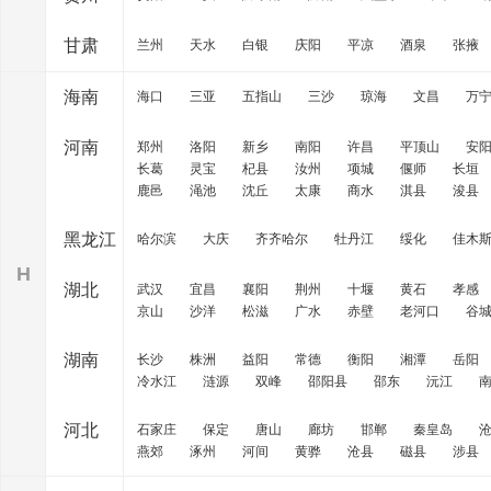
甘肃
兰州
天水
白银
庆阳
平凉
酒泉
张掖
海南
海口
三亚
五指山
三沙
琼海
文昌
万
河南
郑州
洛阳
新乡
南阳
许昌
平顶山
安
长葛
灵宝
杞县
汝州
项城
偃师
长垣
鹿邑
渑池
沈丘
太康
商水
淇县
浚县
黑龙江
哈尔滨
大庆
齐齐哈尔
牡丹江
绥化
佳木
H
湖北
武汉
宜昌
襄阳
荆州
十堰
黄石
孝感
京山
沙洋
松滋
广水
赤壁
老河口
谷
湖南
长沙
株洲
益阳
常德
衡阳
湘潭
岳阳
冷水江
涟源
双峰
邵阳县
邵东
沅江
河北
石家庄
保定
唐山
廊坊
邯郸
秦皇岛
燕郊
涿州
河间
黄骅
沧县
磁县
涉县