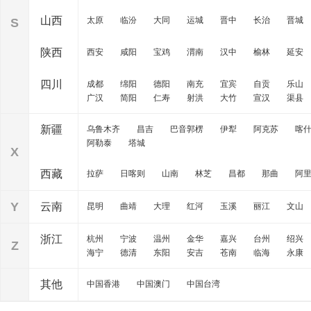
山西
太原
临汾
大同
运城
晋中
长治
晋城
S
陕西
西安
咸阳
宝鸡
渭南
汉中
榆林
延安
四川
成都
绵阳
德阳
南充
宜宾
自贡
乐山
广汉
简阳
仁寿
射洪
大竹
宣汉
渠县
新疆
乌鲁木齐
昌吉
巴音郭楞
伊犁
阿克苏
喀
阿勒泰
塔城
X
西藏
拉萨
日喀则
山南
林芝
昌都
那曲
阿
Y
云南
昆明
曲靖
大理
红河
玉溪
丽江
文山
浙江
杭州
宁波
温州
金华
嘉兴
台州
绍兴
Z
海宁
德清
东阳
安吉
苍南
临海
永康
其他
中国香港
中国澳门
中国台湾