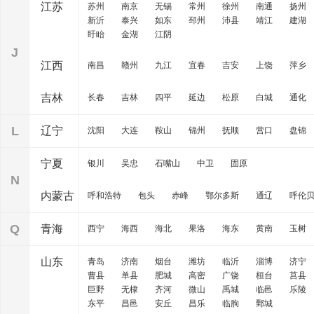
江苏
苏州
南京
无锡
常州
徐州
南通
扬州
新沂
泰兴
如东
邳州
沛县
靖江
建湖
盱眙
金湖
江阴
J
江西
南昌
赣州
九江
宜春
吉安
上饶
萍乡
吉林
长春
吉林
四平
延边
松原
白城
通化
L
辽宁
沈阳
大连
鞍山
锦州
抚顺
营口
盘锦
宁夏
银川
吴忠
石嘴山
中卫
固原
N
内蒙古
呼和浩特
包头
赤峰
鄂尔多斯
通辽
呼伦
Q
青海
西宁
海西
海北
果洛
海东
黄南
玉树
山东
青岛
济南
烟台
潍坊
临沂
淄博
济宁
曹县
单县
肥城
高密
广饶
桓台
莒县
巨野
无棣
齐河
微山
禹城
临邑
乐陵
东平
昌邑
安丘
昌乐
临朐
鄄城